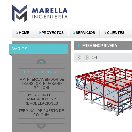
HOME
PROYECTOS
SERVICIOS
CLIENTES
FREE SHOP RIVERA
VARIOS
2/4
AMPLIACION SANATORIO
AMERICANO
FREE SHOP RIVERA
IMM INTERCAMBIADOR DE
TRANSPORTE URBANO
BELLONI
JACKSONVILLE -
AMPLIACIONES Y
REMODELACIONES
TERMINAL DE PUERTO DE
COLONIA
TERMINAL TERRESTRE Y
CENTRO DE
INTERPRETACION