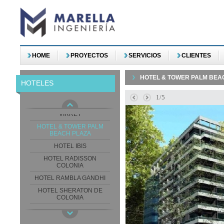
HOME
PROYECTOS
SERVICIOS
CLIENTES
AFTER HOTEL
HOTEL & TOWER PALM BEA
HOTELES
APART HOTEL
RECONQUISTA
1/5
EDIFICIO ALTOS DEL
VIRREY
HOTEL & TOWER PALM
BEACH PLAZA
HOTEL IBIS
HOTEL RADISSON
COLONIA
HOTEL RAMBLA GANDHI
HOTEL SHERATON DE
COLONIA