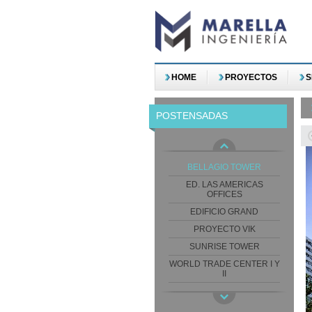
HOME
PROYECTOS
S
POSTENSADAS
BELLAGIO TOWER
ED. LAS AMERICAS
OFFICES
EDIFICIO GRAND
PROYECTO VIK
SUNRISE TOWER
WORLD TRADE CENTER I Y
II
WORLD TRADE CENTER III
WTC I-II-III