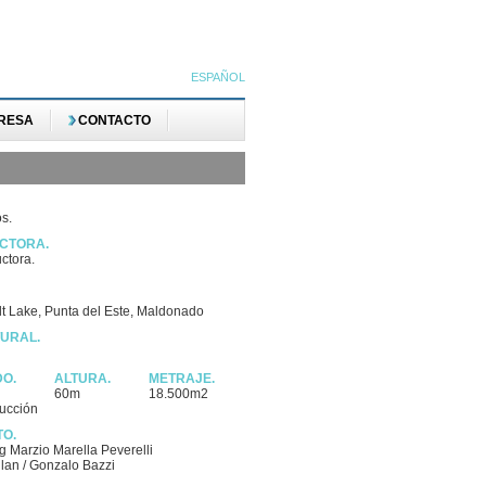
ESPAÑOL
RESA
CONTACTO
os.
CTORA.
ctora.
alt Lake, Punta del Este, Maldonado
TURAL.
DO.
ALTURA.
METRAJE.
60m
18.500m2
ucción
TO.
ng Marzio Marella Peverelli
lan / Gonzalo Bazzi