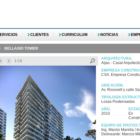
ERVICIOS
CLIENTES
CURRICULUM
NOTICIAS
EMP
BELLAGIO TOWER
ARQUITECTURA.
1/16
Aijas - Casal Arquitect
EMPRESA CONSTRU
CSA. Empresa Constru
UBICACIÓN.
Av. Roosvelt y calle S
TIPOLOGÍA ESTRUC
Losas Postensadas
AÑO.
ESTA
2010
En
Constr
EQUIPO DE PROYEC
Ing. Marzio Marella / I
Delineante: Marcos Mil