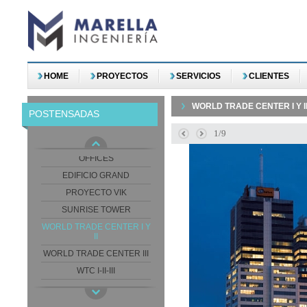
HOME
PROYECTOS
SERVICIOS
CLIENTES
WORLD TRADE CENTER I Y I
POSTENSADAS
BELLAGIO TOWER
1/9
ED. LAS AMERICAS
OFFICES
EDIFICIO GRAND
PROYECTO VIK
SUNRISE TOWER
WORLD TRADE CENTER I Y
II
WORLD TRADE CENTER III
WTC I-II-III