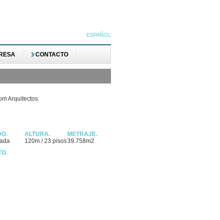
ESPAÑOL
RESA
CONTACTO
om Arquitectos.
DO.
ALTURA.
METRAJE.
zada
120m / 23 pisos
39.758m2
TO.