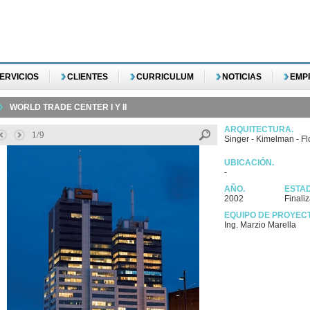
ERVICIOS
CLIENTES
CURRICULUM
NOTICIAS
EMP
WORLD TRADE CENTER I Y II
ARQUITECTURA.
1/9
Singer - Kimelman - Fl
UBICACIÓN.
-
AÑO.
ESTA
2002
Finali
EQUIPO DE PROYEC
Ing. Marzio Marella