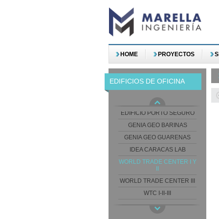
HOME
PROYECTOS
S
ART CARRASCO BUSINESS
EDIFICIOS DE OFICINA
ED. LAS AMERICAS
OFFICES
EDIFCIO CELEBRA
EDIFICIO PORTO SEGURO
GENIA GEO BARINAS
GENIA GEO GUARENAS
IDEA CARACAS LAB
WORLD TRADE CENTER I Y
II
WORLD TRADE CENTER III
WTC I-II-III