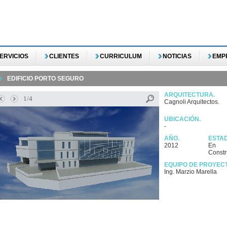
ERVICIOS
CLIENTES
CURRICULUM
NOTICIAS
EMP
EDIFICIO PORTO SEGURO
ARQUITECTURA.
1/4
Cagnoli Arquitectos.
UBICACIÓN.
-
AÑO.
ESTA
2012
En
Constr
EQUIPO DE PROYEC
Ing. Marzio Marella