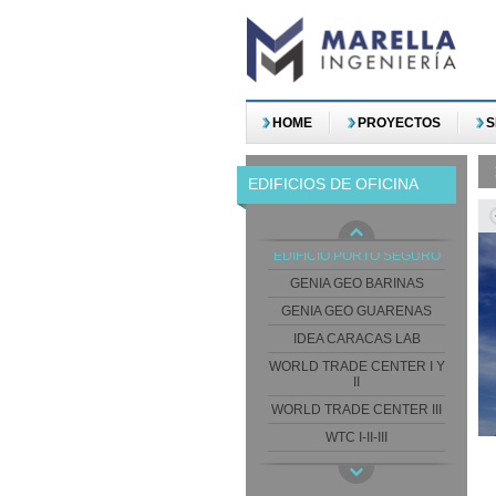
HOME
PROYECTOS
S
ART CARRASCO BUSINESS
EDIFICIOS DE OFICINA
ED. LAS AMERICAS
OFFICES
EDIFCIO CELEBRA
EDIFICIO PORTO SEGURO
GENIA GEO BARINAS
GENIA GEO GUARENAS
IDEA CARACAS LAB
WORLD TRADE CENTER I Y
II
WORLD TRADE CENTER III
WTC I-II-III