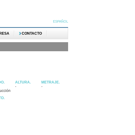
ESPAÑOL
RESA
CONTACTO
DO.
ALTURA.
METRAJE.
-
-
ucción
TO.