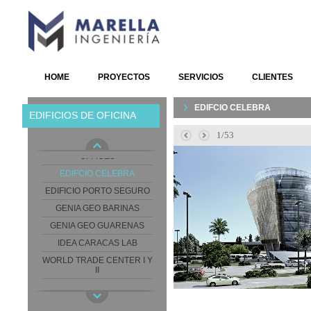
HOME
PROYECTOS
SERVICIOS
CLIENTES
EDIFCIO CELEBRA
EDIFICIOS DE OFICINA
ART CARRASCO BUSINESS
2/53
ED. LAS AMERICAS
OFFICES
EDIFCIO CELEBRA
EDIFICIO PORTO SEGURO
GENIA GEO BARINAS
GENIA GEO GUARENAS
IDEA CARACAS LAB
WORLD TRADE CENTER I Y
II
WORLD TRADE CENTER III
WTC I-II-III