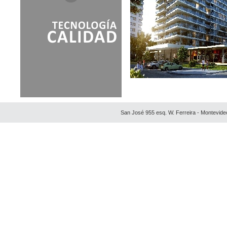
EDIFICIO 12 LUNAS
EDIFICIO ALTOS DEL
VIRREY
EDIFICIO AZUL
EDIFICIO COLONIA
EDIFICIO DIAGONAL - PLAN
FENIX
EDIFICIO GRAND
EDIFICIO PUERTO
NAUTILUS
San José 955 esq. W. Ferreira - Montevide
EDIFICIO RIVERA Y LIDO
EDIFICIO SIGLO XXI
FLORIANOPOLIS
HOTEL & TOWER PALM
BEACH PLAZA
JARDINES DE LA SIERRA
PAIVA GRANDE
PALM BEACH
PALMA DE MALAGA