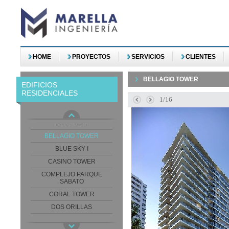
HOME
PROYECTOS
SERVICIOS
CLIENTES
BELLAGIO TOWER
EDIFICIOS
RESIDENCIALES
1/16
ARGENTA TOWER
ARTOWER
BELLAGIO TOWER
BLUE SKY I
CASINO TOWER
COMPLEJO PARQUE
SABATO
CORAL TOWER
DOS ORILLAS
ED. PASEO DE LOS
POCITOS