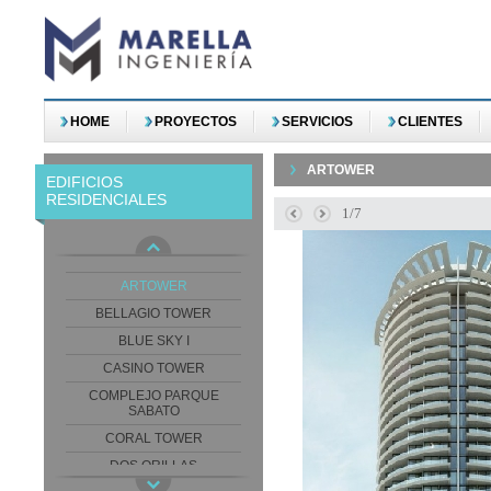
HOME
PROYECTOS
SERVICIOS
CLIENTES
ARTOWER
EDIFICIOS
RESIDENCIALES
1/7
ARGENTA TOWER
ARTOWER
BELLAGIO TOWER
BLUE SKY I
CASINO TOWER
COMPLEJO PARQUE
SABATO
CORAL TOWER
DOS ORILLAS