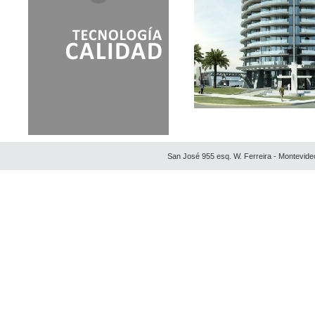
ED. PASEO DE LOS
POCITOS
EDIFICIO 12 LUNAS
EDIFICIO ALTOS DEL
VIRREY
EDIFICIO AZUL
EDIFICIO COLONIA
EDIFICIO DIAGONAL - PLAN
FENIX
EDIFICIO GRAND
EDIFICIO PUERTO
San José 955 esq. W. Ferreira - Montevide
NAUTILUS
EDIFICIO RIVERA Y LIDO
EDIFICIO SIGLO XXI
FLORIANOPOLIS
HOTEL & TOWER PALM
BEACH PLAZA
JARDINES DE LA SIERRA
PAIVA GRANDE
PALM BEACH
PALMA DE MALAGA