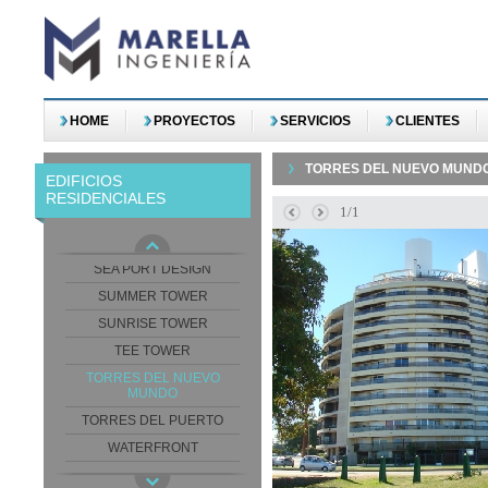
FLORIANOPOLIS
HOTEL & TOWER PALM
BEACH PLAZA
JARDINES DE LA SIERRA
PAIVA GRANDE
HOME
PROYECTOS
SERVICIOS
CLIENTES
PALM BEACH
PALMA DE MALAGA
TORRES DEL NUEVO MUND
EDIFICIOS
PLACE LAFAYETTE
RESIDENCIALES
1/1
RONCHAMP
SEA AND FOREST TOWER
SEA PORT DESIGN
SUMMER TOWER
SUNRISE TOWER
TEE TOWER
TORRES DEL NUEVO
MUNDO
TORRES DEL PUERTO
WATERFRONT