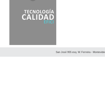
EDIFICIO PUERTO
NAUTILUS
EDIFICIO RIVERA Y LIDO
EDIFICIO SIGLO XXI
FLORIANOPOLIS
HOTEL & TOWER PALM
BEACH PLAZA
JARDINES DE LA SIERRA
PAIVA GRANDE
PALM BEACH
San José 955 esq. W. Ferreira - Montevide
PALMA DE MALAGA
PLACE LAFAYETTE
RONCHAMP
SEA AND FOREST TOWER
SEA PORT DESIGN
SUMMER TOWER
SUNRISE TOWER
TEE TOWER
TORRES DEL NUEVO