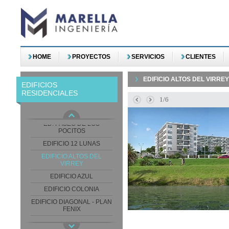
ARGENTA TOWER
ARTOWER
BELLAGIO TOWER
BLUE SKY I
HOME
PROYECTOS
SERVICIOS
CLIENTES
CASINO TOWER
COMPLEJO PARQUE
EDIFICIO ALTOS DEL VIRREY
EDIFICIOS
SABATO
RESIDENCIALES
CORAL TOWER
2/6
DOS ORILLAS
ED. PASEO DE LOS
POCITOS
EDIFICIO 12 LUNAS
EDIFICIO ALTOS DEL
VIRREY
EDIFICIO AZUL
EDIFICIO COLONIA
EDIFICIO DIAGONAL - PLAN
FENIX
EDIFICIO GRAND